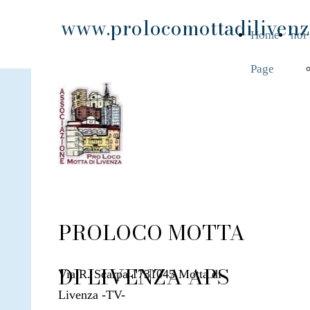
www.prolocomottadilivenza
Home
noi
Page
PROLOCO MOTTA
DI LIVENZA APS
Via R. Scarpa 1731045 Motta di
Livenza -TV-